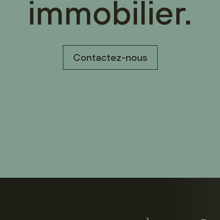
immobilier.
Contactez-nous