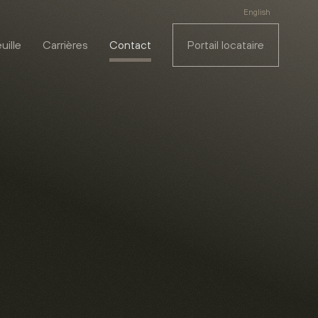
English
uille
Carrières
Contact
Portail locataire