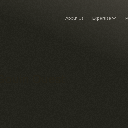
About us
Expertise
P
 Gouin Ouest